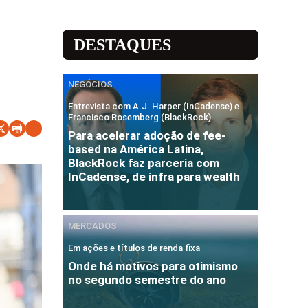
DESTAQUES
NEGÓCIOS
Entrevista com A.J. Harper (InCadense) e
Francisco Rosemberg (BlackRock)
Para acelerar adoção de fee-
based na América Latina,
BlackRock faz parceria com
InCadense, de infra para wealth
MERCADOS
Em ações e títulos de renda fixa
Onde há motivos para otimismo
no segundo semestre do ano