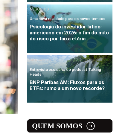
NEGÓCIOS
Uma nova realidade para os novos tempos
Psicologia do investidor latino-
americano em 2026: o fim do mito
do risco por faixa etária
MERCADOS
Entrevista exclusiva do podcast Talking
Heads
BNP Paribas AM: Fluxos para os
ETFs: rumo a um novo recorde?
QUEM SOMOS