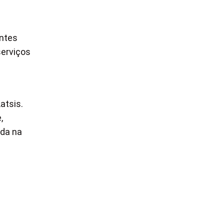
antes
serviços
atsis.
,
ada na