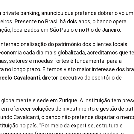
em private banking, anunciou que pretende dobrar o volum
leiros. Presente no Brasil há dois anos, o banco opera
ção, localizados em São Paulo e no Rio de Janeiro.
nternacionalização do patrimônio dos clientes locais.
economia cada dia mais globalizada, acreditamos que te
ias, setores e moedas fortes é fundamental para a
za no longo prazo. E temos visto maior interesse dos bra
celo Cavalcanti
, diretor-executivo do escritório de
 globalmente e sede em Zurique. A instituição tem pre
 em oferecer soluções de investimento e gestão de pat
undo Cavalcanti, o banco não pretende disputar o merc
tituição no país. “Por meio da expertise, estrutura e
s crescer com foco no que somos especializados: a