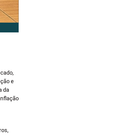
icado,
ação e
a da
inflação
ros,