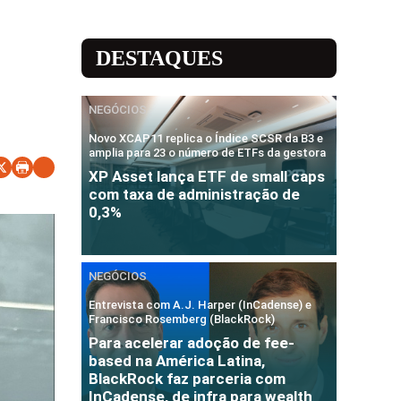
DESTAQUES
NEGÓCIOS
Novo XCAP11 replica o Índice SCSR da B3 e
amplia para 23 o número de ETFs da gestora
XP Asset lança ETF de small caps
com taxa de administração de
0,3%
NEGÓCIOS
Entrevista com A.J. Harper (InCadense) e
Francisco Rosemberg (BlackRock)
Para acelerar adoção de fee-
based na América Latina,
BlackRock faz parceria com
InCadense, de infra para wealth