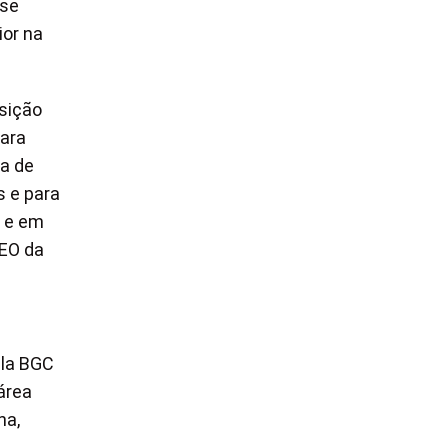
-se
ior na
sição
para
da de
s e para
l e em
CEO da
ela BGC
área
ha,