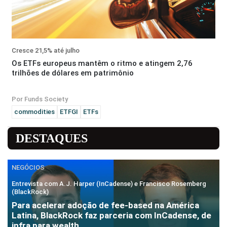
Cresce 21,5% até julho
Os ETFs europeus mantêm o ritmo e atingem 2,76
trilhões de dólares em patrimônio
Por Funds Society
commodities
ETFGI
ETFs
DESTAQUES
NEGÓCIOS
Entrevista com A.J. Harper (InCadense) e Francisco Rosemberg
(BlackRock)
Para acelerar adoção de fee-based na América
Latina, BlackRock faz parceria com InCadense, de
infra para wealth