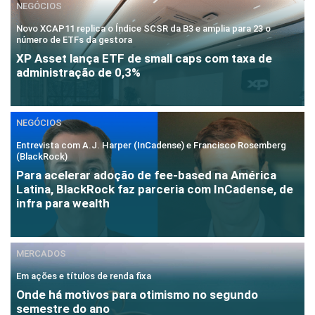
NEGÓCIOS
Novo XCAP11 replica o Índice SCSR da B3 e amplia para 23 o
número de ETFs da gestora
XP Asset lança ETF de small caps com taxa de
administração de 0,3%
NEGÓCIOS
Entrevista com A.J. Harper (InCadense) e Francisco Rosemberg
(BlackRock)
Para acelerar adoção de fee-based na América
Latina, BlackRock faz parceria com InCadense, de
infra para wealth
MERCADOS
Em ações e títulos de renda fixa
Onde há motivos para otimismo no segundo
semestre do ano