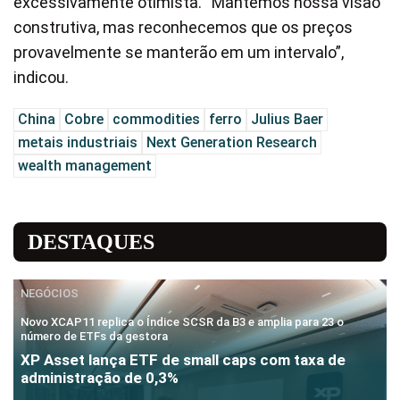
excessivamente otimista. “Mantemos nossa visão
construtiva, mas reconhecemos que os preços
provavelmente se manterão em um intervalo”,
indicou.
China
Cobre
commodities
ferro
Julius Baer
metais industriais
Next Generation Research
wealth management
DESTAQUES
NEGÓCIOS
Novo XCAP11 replica o Índice SCSR da B3 e amplia para 23 o
número de ETFs da gestora
XP Asset lança ETF de small caps com taxa de
administração de 0,3%