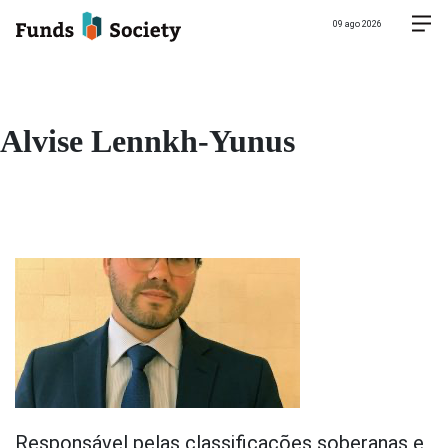
09 ago 2026
Alvise Lennkh-Yunus
Responsável pelas classificações soberanas e