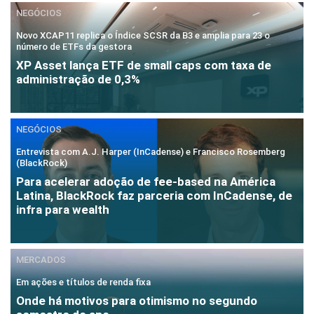
NEGÓCIOS
Novo XCAP11 replica o Índice SCSR da B3 e amplia para 23 o
número de ETFs da gestora
XP Asset lança ETF de small caps com taxa de
administração de 0,3%
NEGÓCIOS
Entrevista com A.J. Harper (InCadense) e Francisco Rosemberg
(BlackRock)
Para acelerar adoção de fee-based na América
Latina, BlackRock faz parceria com InCadense, de
infra para wealth
MERCADOS
Em ações e títulos de renda fixa
Onde há motivos para otimismo no segundo